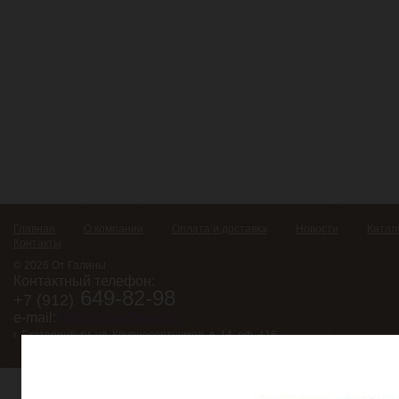
Главная
О компании
Оплата и доставка
Новости
Катал
Контакты
© 2026 От Галины
Контактный телефон:
649-82-98
+7 (912)
e-mail:
NNGalina@mail.ru
г. Екатеринбург, ул. Крупносортщиков, д. 14, оф. 416.