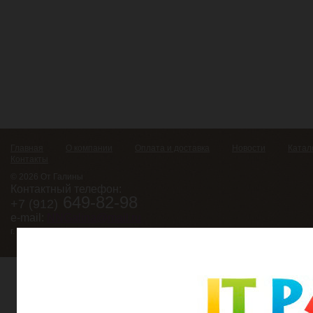
Главная
О компании
Оплата и доставка
Новости
Катал
Контакты
© 2026 От Галины
Контактный телефон:
649-82-98
+7 (912)
e-mail:
NNGalina@mail.ru
г. Екатеринбург, ул. Крупносортщиков, д. 14, оф. 416.